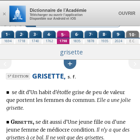
Aller au contenu
Dictionnaire de l’Académie
OUVRIR
×
Télécharger ou ouvrir l’application
Disponible sur Android et iOS
1
2
3
4
5
6
7
8
9
10
re
e
e
e
e
e
e
e
e
e
1694
1718
1740
1762
1798
1835
1878
1935
2024
E.C.
grisette
GRISETTE,
e
s. f.
5
ÉDITION
■
se dit d’Un habit d’étoffe grise de peu de valeur
que portent les femmes du commun.
Elle a une jolie
grisette.
Grisette,
■
se dit aussi d’Une jeune fille ou d’une
jeune femme de médiocre condition.
Il n’y a que des
grisettes à ce bal. Il ne voit que des grisettes.