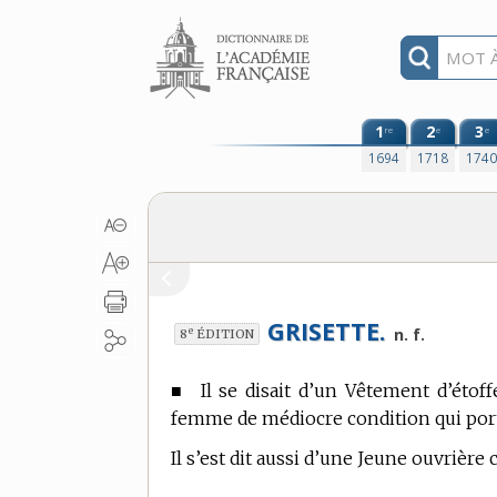
Aller au contenu
1
2
3
re
e
e
1694
1718
174
GRISETTE.
e
n. f.
8
ÉDITION
■
Il se disait d’un Vêtement d’étof
femme de médiocre condition qui port
Il s’est dit aussi d’une Jeune ouvrière 