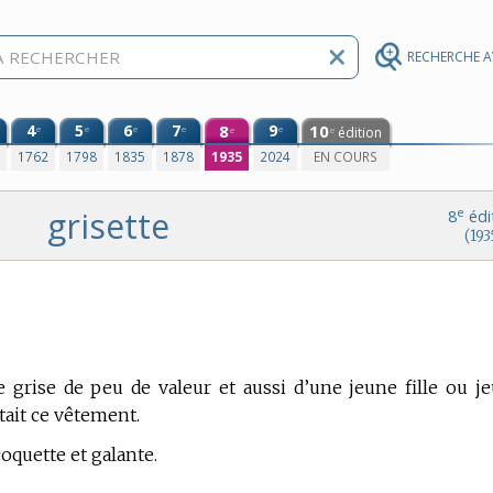
RECHERCHE 
4
5
6
7
8
9
10
e
e
e
e
e
édition
e
e
0
1762
1798
1835
1878
1935
2024
EN COURS
grisette
e
8
édi
(193
fe grise de peu de valeur et aussi d’une jeune fille ou j
ait ce vêtement.
coquette et galante.