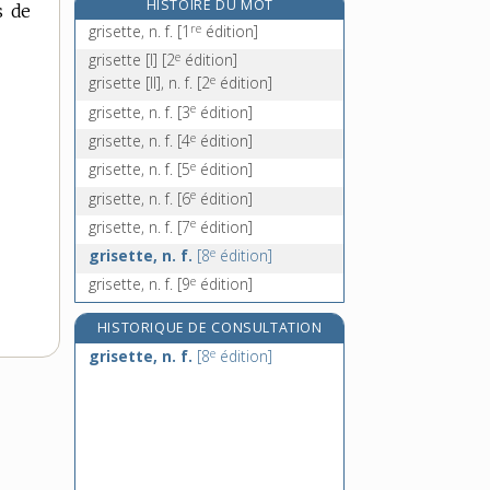
HISTOIRE DU MOT
s de
grisonner, v. intr.
re
grisette, n. f.
[1
édition]
grisou, n. m.
e
grisette [I]
[2
édition]
grisoumètre, n. m.
e
grisette [II], n. f.
[2
édition]
grive, n. f.
e
grisette, n. f.
[3
édition]
e
grisette, n. f.
[4
édition]
e
grisette, n. f.
[5
édition]
e
grisette, n. f.
[6
édition]
e
grisette, n. f.
[7
édition]
e
grisette, n. f.
[8
édition]
e
grisette, n. f.
[9
édition]
HISTORIQUE DE CONSULTATION
e
grisette, n. f.
[8
édition]