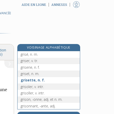
AIDE EN LIGNE
ANNEXES
AVANCÉE
grisaille, n. f.
grisailler, v. tr. et intr.
grisant, -ante, adj.
grisard, n. m.
grisâtre, adj.
VOISINAGE ALPHABÉTIQUE
grisbi, n. m.
tion
grisé, n. m.
5)
griser, v. tr.
griserie, n. f.
griset, n. m.
grisette, n. f.
grisoler, v. intr.
eune
grisoller, v. intr.
grison, -onne, adj. et n. m.
grisonnant, -ante, adj.
grisonnement, n. m.