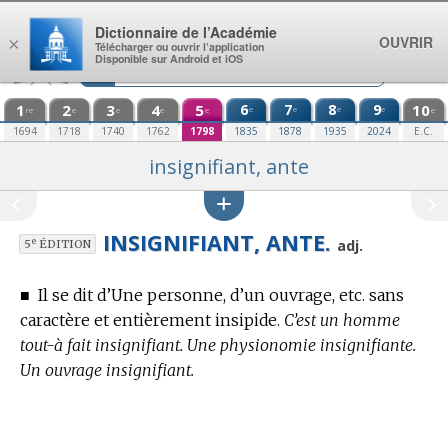
Aller au contenu
Dictionnaire de l’Académie
OUVRIR
×
Télécharger ou ouvrir l’application
Disponible sur Android et iOS
1
2
3
4
5
6
7
8
9
10
e
e
e
e
re
e
e
e
e
e
1694
1718
1740
1762
1798
1835
1878
1935
2024
E.C.
insignifiant, ante
INSIGNIFIANT, ANTE.
e
adj.
5
ÉDITION
■
Il se dit d’Une personne, d’un ouvrage, etc. sans
caractère et entièrement insipide.
C’est un homme
tout-à fait insignifiant. Une physionomie insignifiante.
Un ouvrage insignifiant.