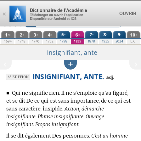
Aller au contenu
Dictionnaire de l’Académie
OUVRIR
×
Télécharger ou ouvrir l’application
Disponible sur Android et iOS
1
2
3
4
5
6
7
8
9
10
e
e
e
e
re
e
e
e
e
e
1694
1718
1740
1762
1798
1835
1878
1935
2024
E.C.
insignifiant, ante
INSIGNIFIANT, ANTE.
e
adj.
6
ÉDITION
■
Qui ne signifie rien. Il ne s’emploie qu’au figuré,
et se dit De ce qui est sans importance, de ce qui est
sans caractère, insipide.
Action, démarche
insignifiante. Phrase insignifiante. Ouvrage
insignifiant. Propos insignifiant.
Il se dit également Des personnes.
C’est un homme