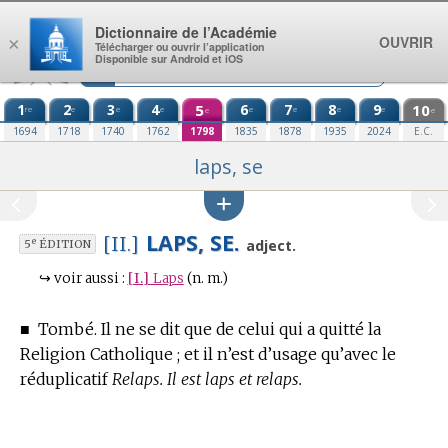
Aller au contenu
Dictionnaire de l’Académie
OUVRIR
×
Télécharger ou ouvrir l’application
Disponible sur Android et iOS
1
2
3
4
5
6
7
8
9
10
re
e
e
e
e
e
e
e
e
e
1694
1718
1740
1762
1798
1835
1878
1935
2024
E.C.
laps, se
LAPS, SE.
[II.]
e
adject.
5
ÉDITION
↪
voir aussi :
[I.]
Laps
(n. m.)
■
Tombé.
Il ne se dit que de celui qui a quitté la
Religion Catholique ; et il n’est d’usage qu’avec le
réduplicatif
Relaps. Il est laps et relaps.