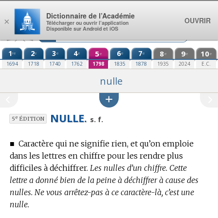
Aller au contenu
Dictionnaire de l’Académie
OUVRIR
×
Télécharger ou ouvrir l’application
Disponible sur Android et iOS
1
2
3
4
5
6
7
8
9
10
re
e
e
e
e
e
e
e
e
e
1694
1718
1740
1762
1798
1835
1878
1935
2024
E.C.
nulle
NULLE.
e
s. f.
5
ÉDITION
■
Caractère qui ne signifie rien, et qu’on emploie
dans les lettres en chiffre pour les rendre plus
difficiles à déchiffrer.
Les nulles d’un chiffre. Cette
lettre a donné bien de la peine à déchiffrer à cause des
nulles. Ne vous arrêtez-pas à ce caractère-là, c’est une
nulle.