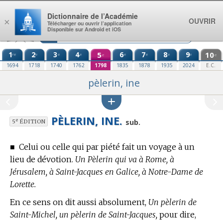
Aller au contenu
Dictionnaire de l’Académie
OUVRIR
×
Télécharger ou ouvrir l’application
Disponible sur Android et iOS
1
2
3
4
5
6
7
8
9
10
re
e
e
e
e
e
e
e
e
e
1694
1718
1740
1762
1798
1835
1878
1935
2024
E.C.
pèlerin, ine
PÈLERIN, INE.
e
sub.
5
ÉDITION
■
Celui ou celle qui par piété fait un voyage à un
lieu de dévotion.
Un Pèlerin qui va à Rome, à
Jérusalem, à Saint-Jacques en Galice, à Notre-Dame de
Lorette.
En ce sens on dit aussi absolument,
Un pèlerin de
Saint-Michel, un pèlerin de Saint-Jacques,
pour dire,