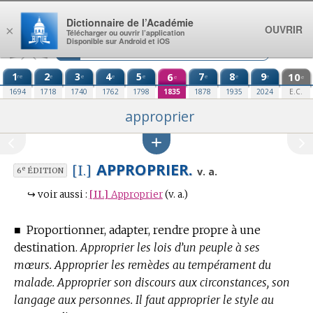
Aller au contenu
Dictionnaire de l’Académie
OUVRIR
×
Télécharger ou ouvrir l’application
Disponible sur Android et iOS
1
2
3
4
5
6
7
8
9
10
re
e
e
e
e
e
e
e
e
e
1694
1718
1740
1762
1798
1835
1878
1935
2024
E.C.
approprier
APPROPRIER.
[I.]
e
v. a.
6
ÉDITION
↪
voir aussi :
[II.]
Approprier
(v. a.)
■
Proportionner, adapter, rendre propre à une
destination.
Approprier les lois d’un peuple à ses
mœurs. Approprier les remèdes au tempérament du
malade. Approprier son discours aux circonstances, son
langage aux personnes. Il faut approprier le style au