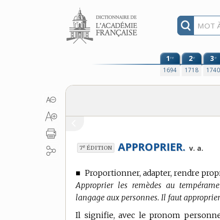
Aller au contenu
1
2
3
re
e
e
1694
1718
174
APPROPRIER.
e
v. a.
7
ÉDITION
■
Proportionner, adapter, rendre prop
Approprier les remèdes au tempéramen
langage aux personnes. Il faut approprier l
Il signifie, avec le pronom person