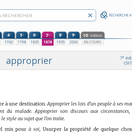
RECHERCHE 
4
5
6
7
8
9
10
e
e
e
e
e
édition
e
e
0
1762
1798
1835
1878
1935
2024
EN COURS
approprier
e
7
édi
(187
re à une destination.
Approprier les lois d’un peuple à ses mœ
t du malade. Approprier son discours aux circonstances,
e style au sujet que l’on traite.
nel mis pour
à soi,
Usurper la propriété de quelque chos