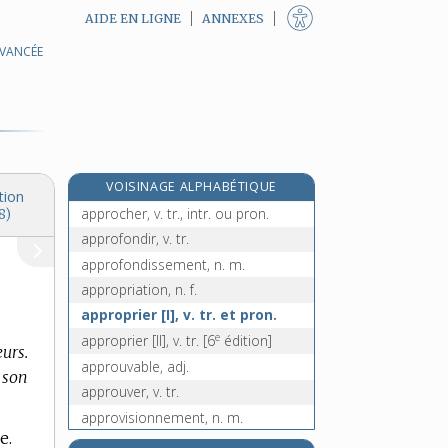
AIDE EN LIGNE
ANNEXES
AVANCÉE
approbation, n. f.
approbativement, adv.
approchable, adj.
approchant, -ante, adj.
approche, n. f.
VOISINAGE ALPHABÉTIQUE
approché, -ée, adj.
tion
approcher, v. tr., intr. ou pron.
8)
approfondir, v. tr.
approfondissement, n. m.
appropriation, n. f.
approprier [I], v. tr. et pron.
e
approprier [II], v. tr.
[6
édition]
urs.
approuvable, adj.
 son
approuver, v. tr.
approvisionnement, n. m.
e.
approvisionner, v. tr.