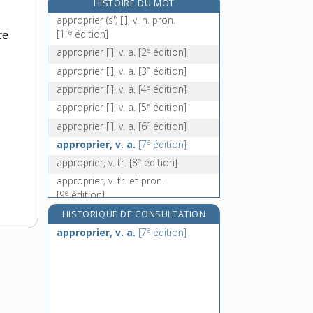
HISTOIRE DU MOT
approximatif, -ive, adj.
approprier (s') [I], v. n. pron.
approximation, n. f.
re
[1
édition]
re
approximativement, adv.
e
approprier [I], v. a.
[2
édition]
e
approximer, v. tr.
[5
édition]
e
approprier [I], v. a.
[3
édition]
e
approprier [I], v. a.
[4
édition]
e
approprier [I], v. a.
[5
édition]
e
approprier [I], v. a.
[6
édition]
e
approprier, v. a.
[7
édition]
e
approprier, v. tr.
[8
édition]
approprier, v. tr. et pron.
e
[9
édition]
HISTORIQUE DE CONSULTATION
e
approprier, v. a.
[7
édition]