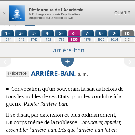
Aller au contenu
Dictionnaire de l’Académie
OUVRIR
×
Télécharger ou ouvrir l’application
Disponible sur Android et iOS
1
2
3
4
5
6
7
8
9
10
re
e
e
e
e
e
e
e
e
e
1694
1718
1740
1762
1798
1835
1878
1935
2024
E.C.
arrière-ban
ARRIÈRE-BAN.
e
s. m.
6
ÉDITION
■
Convocation qu’un souverain faisait autrefois de
tous les nobles de ses États, pour les conduire à la
guerre.
Publier l’arrière-ban.
Il se disait, par extension et plus ordinairement,
Du corps même de la noblesse.
Convoquer, appeler,
assembler l’arrière-ban. Dès que l’arrière-ban fut en