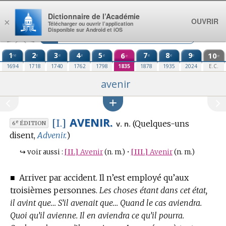
Aller au contenu
Dictionnaire de l’Académie
OUVRIR
×
Télécharger ou ouvrir l’application
Disponible sur Android et iOS
1
2
3
4
5
6
7
8
9
10
re
e
e
e
e
e
e
e
e
e
1694
1718
1740
1762
1798
1835
1878
1935
2024
E.C.
avenir
AVENIR.
[I.]
(Quelques-uns
e
v. n.
6
ÉDITION
disent,
Advenir.
)
↪
voir aussi :
[II.]
Avenir
(n. m.)
•
[III.]
Avenir
(n. m.)
■
Arriver par accident. Il n’est employé qu’aux
troisièmes personnes.
Les choses étant dans cet état,
il avint que… S’il avenait que… Quand le cas aviendra.
Quoi qu’il avienne. Il en aviendra ce qu’il pourra.