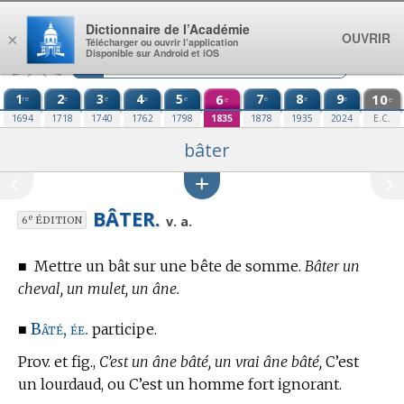
Aller au contenu
Dictionnaire de l’Académie
OUVRIR
×
Télécharger ou ouvrir l’application
Disponible sur Android et iOS
1
2
3
4
5
6
7
8
9
10
re
e
e
e
e
e
e
e
e
e
1694
1718
1740
1762
1798
1835
1878
1935
2024
E.C.
bâter
BÂTER.
e
v. a.
6
ÉDITION
■
Mettre un bât sur une bête de somme.
Bâter un
cheval, un mulet, un âne.
Bâté, ée.
■
participe.
Prov. et fig.,
C’est un âne bâté, un vrai âne bâté,
C’est
un lourdaud, ou C’est un homme fort ignorant.