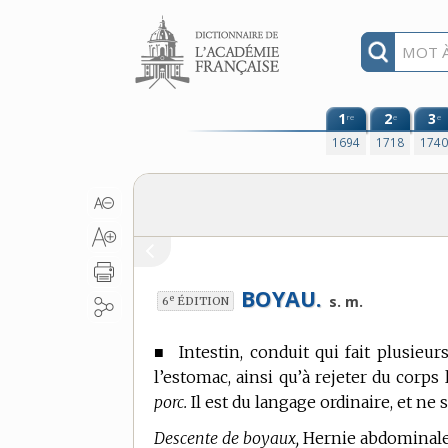
Aller au contenu
1
2
3
re
e
e
1694
1718
174
BOYAU.
e
s. m.
6
ÉDITION
■
Intestin, conduit qui fait plusieur
l’estomac, ainsi qu’à rejeter du corps
porc.
Il est du langage ordinaire, et ne
Descente de boyaux,
Hernie abdominale.