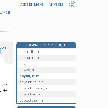
AIDE EN LIGNE
ANNEXES
AVANCÉE
bow-window, n. m.
box [I], n. m.
box [II], n. m.
box-calf, n. m.
boxe, n. f.
VOISINAGE ALPHABÉTIQUE
boxer [I], v. intr.
tion
boxer [II], n. m.
5)
boxeur, n. m.
boy, n. m.
boyard, n. m.
boyau, n. m.
boyauderie, n. f.
r de
boyaudier, -ière, n.
x de
boycott, n. m.
boycottage, n. m.
boycotter, v. tr.