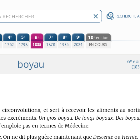
RECHERCHE 
4
5
6
7
8
9
10
e
e
e
e
e
édition
e
e
0
1762
1798
1835
1878
1935
2024
EN COURS
boyau
e
6
édi
(183
s circonvolutions, et sert à recevoir les aliments au sorti
 les excréments.
Un gros boyau. De longs boyaux. Des boyau
 s’emploie pas en
termes de Médecine.
 On ne dit plus guère maintenant que
Descente
ou
Hernie.