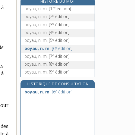
HISTOIRE DU MOT
boycotteur, -euse, n.
 à
re
boyau, n. m.
[1
édition]
Bq, symb.
e
boyau, n. m.
[2
édition]
Br, symb.
e
boyau, n. m.
[3
édition]
brabançon, -onne, adj.
e
boyau, n. m.
[4
édition]
e
boyau, n. m.
[5
édition]
de
e
boyau, n. m.
[6
édition]
e
boyau, n. m.
[7
édition]
e
boyau, n. m.
[8
édition]
rs
e
boyau, n. m.
[9
édition]
 à
HISTORIQUE DE CONSULTATION
.
e
boyau, n. m.
[6
édition]
pour
 des
le à