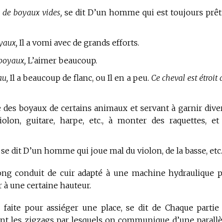
s de boyaux vides,
se dit D’un homme qui est toujours prêt
oyaux,
Il a vomi avec de grands efforts.
boyaux,
L’aimer beaucoup.
au,
Il a beaucoup de flanc, ou Il en a peu.
Ce cheval est étroit 
e des boyaux de certains animaux et servant à garnir dive
on, guitare, harpe, etc., à monter des raquettes, et
se dit D’un homme qui joue mal du violon, de la basse, etc
long conduit de cuir adapté à une machine hydraulique 
er à une certaine hauteur.
faite pour assiéger une place, se dit de Chaque partie
nt les zigzags par lesquels on communique d’une parallè