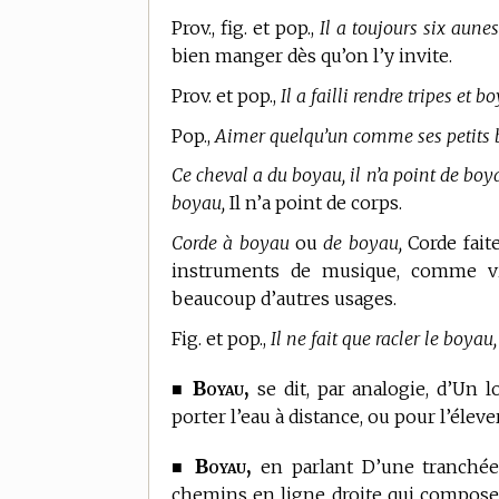
Prov., fig. et pop.,
Il a toujours six aune
bien manger dès qu’on l’y invite.
Prov. et pop.,
Il a failli rendre tripes et b
Pop.,
Aimer quelqu’un comme ses petits 
Ce cheval a du boyau, il n’a point de boy
boyau,
Il n’a point de corps.
Corde à boyau
ou
de boyau,
Corde fait
instruments de musique, comme viol
beaucoup d’autres usages.
Fig. et pop.,
Il ne fait que racler le boyau,
Boyau,
■
se dit, par analogie, d’Un 
porter l’eau à distance, ou pour l’élev
Boyau,
■
en parlant D’une tranchée 
chemins en ligne droite qui compose