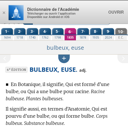
Aller au contenu
Dictionnaire de l’Académie
OUVRIR
×
Télécharger ou ouvrir l’application
Disponible sur Android et iOS
1
2
3
4
5
6
7
8
9
10
re
e
e
e
e
e
e
e
e
e
1694
1718
1740
1762
1798
1835
1878
1935
2024
E.C.
bulbeux, euse
BULBEUX, EUSE.
e
adj.
6
ÉDITION
■
En Botanique,
il signifie, Qui est formé d’une
bulbe, ou Qui a une bulbe pour racine.
Racine
bulbeuse. Plantes bulbeuses.
Il signifie aussi, en
termes d’Anatomie,
Qui est
pourvu d’une bulbe, ou qui forme bulbe.
Corps
bulbeux. Substance bulbeuse.