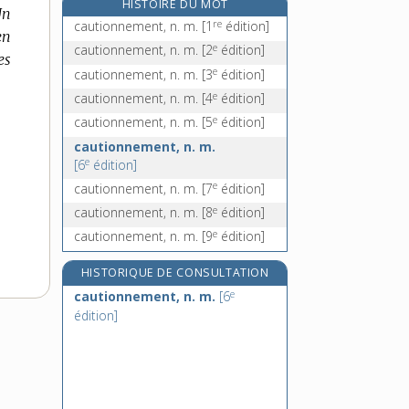
HISTOIRE DU MOT
Un
cavalcader, v. intr.
re
cautionnement, n. m.
[1
édition]
en
cavalcadour, adj.
e
cautionnement, n. m.
[2
édition]
es
cavale [I], n. f.
e
cautionnement, n. m.
[3
édition]
cavale [II], n. f.
e
cautionnement, n. m.
[4
édition]
e
cautionnement, n. m.
[5
édition]
cautionnement, n. m.
e
[6
édition]
e
cautionnement, n. m.
[7
édition]
e
cautionnement, n. m.
[8
édition]
e
cautionnement, n. m.
[9
édition]
HISTORIQUE DE CONSULTATION
e
cautionnement, n. m.
[6
édition]