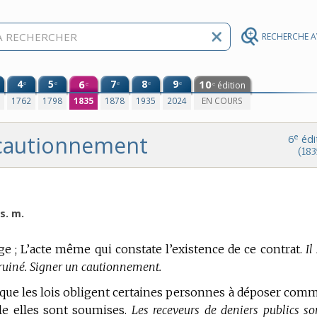
RECHERCHE 
4
5
6
7
8
9
10
e
e
e
e
e
édition
e
e
0
1762
1798
1835
1878
1935
2024
EN COURS
cautionnement
e
6
édi
(183
s. m.
ige ; L’acte même qui constate l’existence de ce contrat.
Il
 ruiné. Signer un cautionnement.
e que les lois obligent certaines personnes à déposer com
lle elles sont soumises.
Les receveurs de deniers publics so