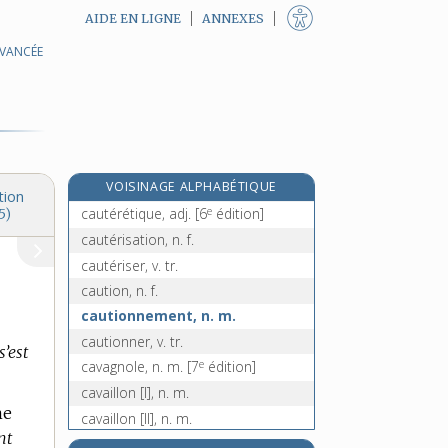
AIDE EN LIGNE
ANNEXES
AVANCÉE
caustique [II], n. f.
e
caut, aute, adj.
[2
édition]
cautèle, n. f.
cauteleusement, adv.
cauteleux, -euse, adj.
VOISINAGE ALPHABÉTIQUE
cautère, n. m.
tion
e
cautérétique, adj.
[6
édition]
5)
cautérisation, n. f.
cautériser, v. tr.
caution, n. f.
cautionnement, n. m.
cautionner, v. tr.
 s’est
e
cavagnole, n. m.
[7
édition]
cavaillon [I], n. m.
me
cavaillon [II], n. m.
nt
cavalcade, n. f.