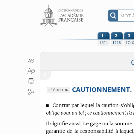
Aller au contenu
1
2
3
re
e
e
1694
1718
174
CAUTIONNEMENT.
e
6
ÉDITION
■
Contrat par lequel la caution s’obl
obligé pour un tel ; ce cautionnement l’a
Il signifie aussi, Le gage ou la somm
garantie de la responsabilité à laque