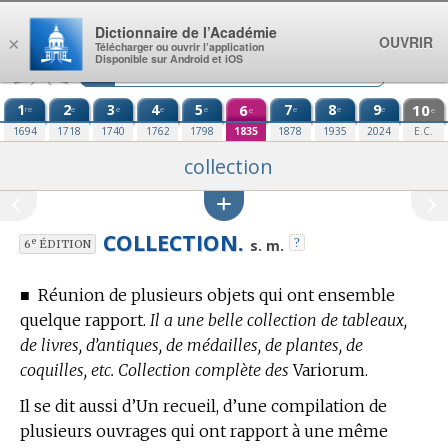
Aller au contenu
Dictionnaire de l’Académie
OUVRIR
×
Télécharger ou ouvrir l’application
Disponible sur Android et iOS
1
2
3
4
5
6
7
8
9
10
re
e
e
e
e
e
e
e
e
e
1694
1718
1740
1762
1798
1835
1878
1935
2024
E.C.
collection
COLLECTION.
?
e
s. m.
6
ÉDITION
■
Réunion de plusieurs objets qui ont ensemble
quelque rapport.
Il a une belle collection de tableaux,
de livres, d’antiques, de médailles, de plantes, de
coquilles, etc. Collection complète des
Variorum.
Il se dit aussi d’Un recueil, d’une compilation de
plusieurs ouvrages qui ont rapport à une même