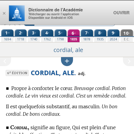
Aller au contenu
Dictionnaire de l’Académie
OUVRIR
×
Télécharger ou ouvrir l’application
Disponible sur Android et iOS
1
2
3
4
5
6
7
8
9
10
re
e
e
e
e
e
e
e
e
e
1694
1718
1740
1762
1798
1835
1878
1935
2024
E.C.
cordial, ale
CORDIAL, ALE.
e
adj.
6
ÉDITION
■
Propre à conforter le cœur.
Breuvage cordial. Potion
cordiale. Le vin vieux est cordial. C’est un remède cordial.
Il est quelquefois substantif, au masculin.
Un bon
cordial. De bons cordiaux.
Cordial,
■
signifie au figure, Qui est plein d’une