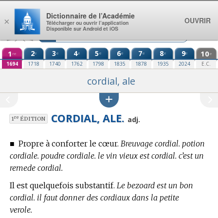
Aller au contenu
Dictionnaire de l’Académie
OUVRIR
×
Télécharger ou ouvrir l’application
Disponible sur Android et iOS
1
2
3
4
5
6
7
8
9
10
e
e
e
e
e
e
e
e
re
e
1694
1718
1740
1762
1798
1835
1878
1935
2024
E.C.
cordial, ale
CORDIAL, ALE.
re
adj.
1
ÉDITION
■
Propre à conforter le cœur.
Breuvage cordial. potion
cordiale. poudre cordiale. le vin vieux est cordial. c’est un
remede cordial.
Il est quelquefois substantif.
Le bezoard est un bon
cordial. il faut donner des cordiaux dans la petite
verole.