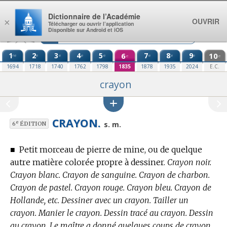
Aller au contenu
Dictionnaire de l’Académie
OUVRIR
×
Télécharger ou ouvrir l’application
Disponible sur Android et iOS
1
2
3
4
5
6
7
8
9
10
re
e
e
e
e
e
e
e
e
e
1694
1718
1740
1762
1798
1835
1878
1935
2024
E.C.
crayon
CRAYON.
e
s. m.
6
ÉDITION
■
Petit morceau de pierre de mine, ou de quelque
autre matière colorée propre à dessiner.
Crayon noir.
Crayon blanc. Crayon de sanguine. Crayon de charbon.
Crayon de pastel. Crayon rouge. Crayon bleu. Crayon de
Hollande, etc. Dessiner avec un crayon. Tailler un
crayon. Manier le crayon. Dessin tracé au crayon. Dessin
au crayon. Le maître a donné quelques coups de crayon