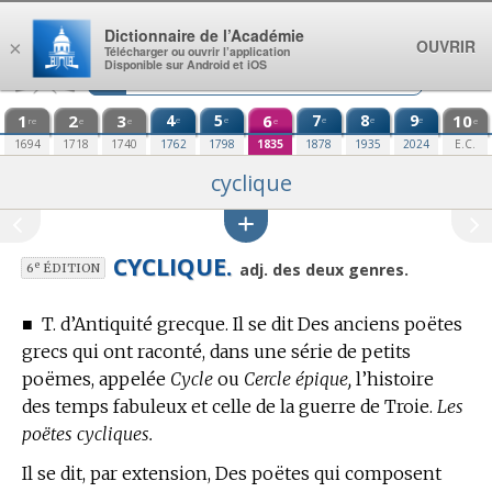
Aller au contenu
Dictionnaire de l’Académie
OUVRIR
×
Télécharger ou ouvrir l’application
Disponible sur Android et iOS
1
2
3
4
5
6
7
8
9
10
e
e
e
e
e
re
e
e
e
e
1694
1718
1740
1762
1798
1835
1878
1935
2024
E.C.
cyclique
CYCLIQUE.
e
adj. des deux genres.
6
ÉDITION
■
T. d’Antiquité grecque.
Il se dit Des anciens poëtes
grecs qui ont raconté, dans une série de petits
poëmes, appelée
Cycle
ou
Cercle épique,
l’histoire
des temps fabuleux et celle de la guerre de Troie.
Les
poëtes cycliques.
Il se dit, par extension, Des poëtes qui composent