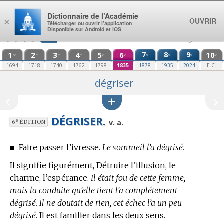
Aller au contenu
Dictionnaire de l’Académie
OUVRIR
×
Télécharger ou ouvrir l’application
Disponible sur Android et iOS
1
2
3
4
5
6
7
8
9
10
e
e
e
re
e
e
e
e
e
e
1694
1718
1740
1762
1798
1835
1878
1935
2024
E.C.
dégriser
DÉGRISER.
e
v. a.
6
ÉDITION
■
Faire passer l’ivresse.
Le sommeil l’a dégrisé.
Il signifie figurément, Détruire l’illusion, le
charme, l’espérance.
Il était fou de cette femme,
mais la conduite qu’elle tient l’a complétement
dégrisé. Il ne doutait de rien, cet échec l’a un peu
dégrisé.
Il est familier dans les deux sens.