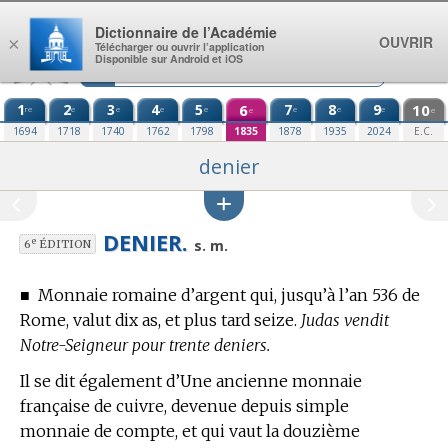
Aller au contenu
Dictionnaire de l’Académie
OUVRIR
×
Télécharger ou ouvrir l’application
Disponible sur Android et iOS
1
2
3
4
5
6
7
8
9
10
re
e
e
e
e
e
e
e
e
e
1694
1718
1740
1762
1798
1835
1878
1935
2024
E.C.
denier
DENIER.
e
s. m.
6
ÉDITION
■
Monnaie romaine d’argent qui, jusqu’à l’an 536 de
Rome, valut dix as, et plus tard seize.
Judas vendit
Notre-Seigneur pour trente deniers.
Il se dit également d’Une ancienne monnaie
française de cuivre, devenue depuis simple
monnaie de compte, et qui vaut la douzième