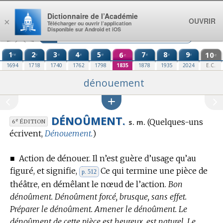
Aller au contenu
Dictionnaire de l’Académie
OUVRIR
×
Télécharger ou ouvrir l’application
Disponible sur Android et iOS
1
2
3
4
5
6
7
8
9
10
re
e
e
e
e
e
e
e
e
e
1694
1718
1740
1762
1798
1835
1878
1935
2024
E.C.
dénouement
DÉNOÛMENT.
(Quelques-uns
e
s. m.
6
ÉDITION
écrivent,
Dénouement.
)
■
Action de dénouer. Il n’est guère d’usage qu’au
figuré, et signifie,
Ce qui termine une pièce de
p. 512
théâtre, en démêlant le nœud de l’action.
Bon
dénoûment. Dénoûment forcé, brusque, sans effet.
Préparer le dénoûment. Amener le dénoûment. Le
dénoûment de cette pièce est heureux, est naturel. Le