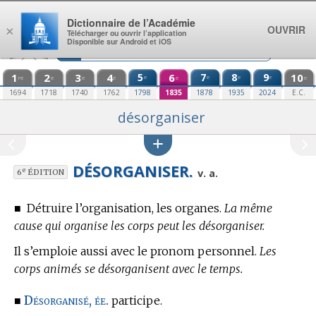
Aller au contenu
Dictionnaire de l’Académie
OUVRIR
×
Télécharger ou ouvrir l’application
Disponible sur Android et iOS
1
2
3
4
5
6
7
8
9
10
e
e
e
e
re
e
e
e
e
e
1694
1718
1740
1762
1798
1835
1878
1935
2024
E.C.
désorganiser
DÉSORGANISER.
e
v. a.
6
ÉDITION
■
Détruire l’organisation, les organes.
La même
cause qui organise les corps peut les désorganiser.
Il s’emploie aussi avec le pronom personnel.
Les
corps animés se désorganisent avec le temps.
Désorganisé, ée.
■
participe.