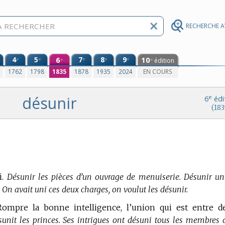
RECHERCHE 
4
5
6
7
8
9
10
e
e
e
e
e
édition
e
e
0
1762
1798
1835
1878
1935
2024
EN COURS
désunir
e
6
édi
(183
.
Désunir les pièces d’un ouvrage de menuiserie. Désunir un 
. On avait uni ces deux charges, on voulut les désunir.
 Rompre la bonne intelligence, l’union qui est entre d
désunit les princes. Ses intrigues ont désuni tous les membres 