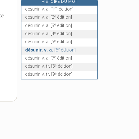
HISTOIRE DU MOT
détachant, -ante, adj. et n.
re
desunir, v. a.
[1
édition]
détaché, -ée, adj. et n.
ce
e
desunir, v. a.
[2
édition]
détachement, n. m.
e
désunir, v. a.
[3
édition]
détacher [I], v. tr. et pron.
e
désunir, v. a.
[4
édition]
e
désunir, v. a.
[5
édition]
e
désunir, v. a.
[6
édition]
e
désunir, v. a.
[7
édition]
e
désunir, v. tr.
[8
édition]
e
désunir, v. tr.
[9
édition]