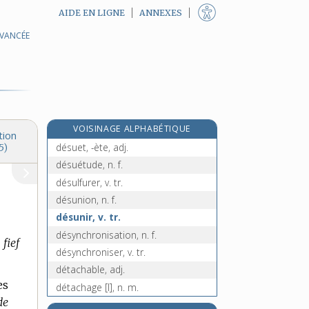
AIDE EN LIGNE
ANNEXES
AVANCÉE
e
destructibilité, n. f.
[7
édition]
destructible, adj.
destructif, -ive, adj.
destruction, n. f.
déstructuration, n. f.
VOISINAGE ALPHABÉTIQUE
déstructurer, v. tr.
tion
désuet, -ète, adj.
5)
désuétude, n. f.
désulfurer, v. tr.
désunion, n. f.
désunir, v. tr.
désynchronisation, n. f.
fief
désynchroniser, v. tr.
détachable, adj.
es
détachage [I], n. m.
de
détachage [II], n. m.