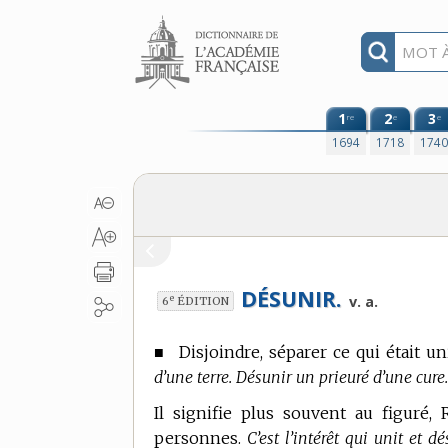
Aller au contenu
1
2
3
re
e
e
1694
1718
174
DÉSUNIR.
e
v. a.
6
ÉDITION
■
Disjoindre, séparer ce qui était uni
d’une terre. Désunir un prieuré d’une cure
Il signifie plus souvent au figuré,
personnes.
C’est l’intérêt qui unit et 