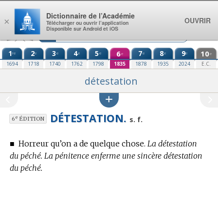
Aller au contenu
Dictionnaire de l’Académie
OUVRIR
×
Télécharger ou ouvrir l’application
Disponible sur Android et iOS
1
2
3
4
5
6
7
8
9
10
re
e
e
e
e
e
e
e
e
e
1694
1718
1740
1762
1798
1835
1878
1935
2024
E.C.
détestation
DÉTESTATION.
e
s. f.
6
ÉDITION
■
Horreur qu’on a de quelque chose.
La détestation
du péché. La pénitence enferme une sincère détestation
du péché.