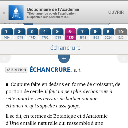
Aller au contenu
Dictionnaire de l’Académie
OUVRIR
×
Télécharger ou ouvrir l’application
Disponible sur Android et iOS
1
2
3
4
5
6
7
8
9
10
re
e
e
e
e
e
e
e
e
e
1694
1718
1740
1762
1798
1835
1878
1935
2024
E.C.
échancrure
ÉCHANCRURE.
e
s. f.
6
ÉDITION
■
Coupure faite en dedans en forme de croissant, de
portion de cercle.
Il faut un peu plus d’échancrure à
cette manche. Les bassins de barbier ont une
échancrure qui s’appelle aussi gorge.
Il se dit, en
termes de Botanique et d’Anatomie,
d’Une entaille naturelle qui ressemble à une