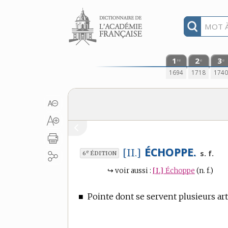
Aller au contenu
1
2
3
re
e
e
1694
1718
174
ÉCHOPPE.
[II.]
e
s. f.
6
ÉDITION
↪
voir aussi :
[I.]
Échoppe
(n. f.)
■
Pointe dont se servent plusieurs art