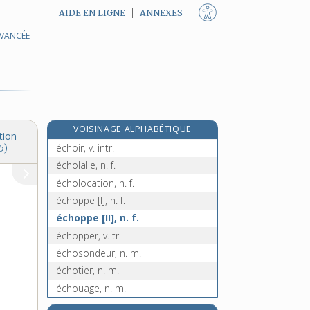
AIDE EN LIGNE
ANNEXES
AVANCÉE
écho [I], n. m.
écho- [II], préf.
échocardiographie, n. f.
écho-encéphalographie, n. f.
échographie, n. f.
VOISINAGE ALPHABÉTIQUE
échographique, adj.
tion
échoir, v. intr.
5)
écholalie, n. f.
écholocation, n. f.
échoppe [I], n. f.
échoppe [II], n. f.
échopper, v. tr.
échosondeur, n. m.
échotier, n. m.
échouage, n. m.
échouement, n. m.