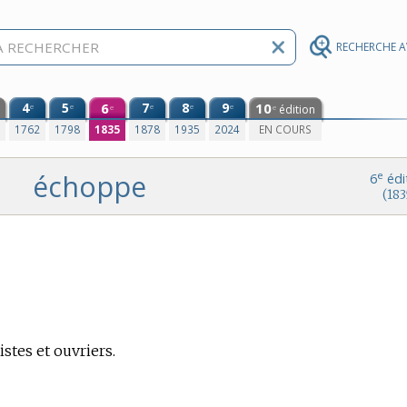
RECHERCHE 
4
5
6
7
8
9
10
e
e
e
e
e
édition
e
e
0
1762
1798
1835
1878
1935
2024
EN COURS
échoppe
e
6
édi
(183
istes et ouvriers.