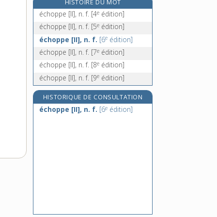
HISTOIRE DU MOT
échouer, v. tr., intr. et pron.
e
échoppe [II], n. f.
[4
édition]
e
échroïdès, n. m.
[4
édition]
e
échoppe [II], n. f.
[5
édition]
écimage, n. m.
e
échoppe [II], n. f.
[6
édition]
écimer, v. tr.
e
échoppe [II], n. f.
[7
édition]
e
échoppe [II], n. f.
[8
édition]
e
échoppe [II], n. f.
[9
édition]
HISTORIQUE DE CONSULTATION
e
échoppe [II], n. f.
[6
édition]