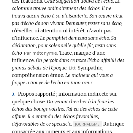
des réactions.
Cette suggestion trouva de l’écho.
La
calomnie trouve ordinairement des échos.
Il ne
trouva aucun écho à sa plaisanterie.
Son œuvre n’eut
pas d’écho de son vivant.
Demeurer, rester sans écho,
n’éveiller ni attention ni intérêt, n’avoir pas
d’influence.
Le pamphlet demeura sans écho.
Sa
déclaration, pour solennelle qu’elle fût, resta sans
écho.
Par métonymie.
Trace, marque d’une
influence.
On perçoit dans ce texte l’écho affaibli des
grands débats de l’époque.
Litt.
Sympathie,
compréhension émue.
Le malheur qui vous a
frappé a trouvé de l’écho en mon cœur.
Propos rapporté ; information indirecte sur
3.
quelque chose.
On venait chercher à la foire les
échos des bourgs voisins.
J’ai eu des échos de cette
affaire.
Il a entendu des échos favorables,
défavorables de ce spectacle.
Rubrique
MARQUE
JOURNALISME.
consacrée aux rumeurs et aux informations
DE