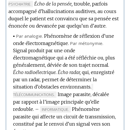
:
Écho de la pensée,
trouble, parfois
DE
PSYCHIATRIE.
DOMAINE
accompagné d’hallucinations auditives, au cours
:
duquel le patient est convaincu que sa pensée est
énoncée ou devancée par quelqu’un d’autre.
▪
Par analogie.
Phénomène de réflexion d’une
onde électromagnétique.
Par métonymie.
Signal produit par une onde
électromagnétique qui a été réfléchie ou, plus
généralement, déviée de son trajet normal.
Écho radioélectrique.
Écho radar,
qui, enregistré
par un radar, permet de déterminer la
situation d’obstacles environnants.
MARQUE
Image parasite, décalée
DE
TÉLÉCOMMUNICATIONS.
DOMAINE
par rapport à l’image principale qu’elle
:
redouble.
–
Phénomène
MARQUE
INFORMATIQUE.
parasite qui affecte un circuit de transmission,
DE
constitué par le renvoi d’un signal vers son
DOMAINE