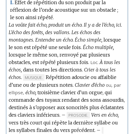
Effet de répétition du son produit par la
I.
réflexion de l’onde acoustique sur un obstacle ;
le son ainsi répété.
La voûte fait écho, produit un écho.
Il y a de l’écho, ici.
L’écho des forêts, des vallons.
Les échos des
montagnes.
Entendre un écho.
Écho simple,
lorsque
le son est répété une seule fois.
Écho multiple,
lorsque le même son, renvoyé par plusieurs
obstacles, est répété plusieurs fois.
Loc.
À tous les
échos,
dans toutes les directions.
Crier à tous les
échos.
Répétition adoucie ou affaiblie
MARQUE
MUSIQUE.
d’une ou de plusieurs notes.
DE
Clavier d’écho
ou, par
ellipse,
DOMAINE
écho,
troisième clavier d’un orgue, qui
commande des tuyaux rendant des sons assourdis,
:
destinés à s’opposer aux sonorités plus éclatantes
des claviers inférieurs.
–
Vers en écho,
MARQUE
PROSODIE.
vers très court qui répète la dernière syllabe ou
DE
les syllabes finales du vers précédent.
DOMAINE
–
MARQUE