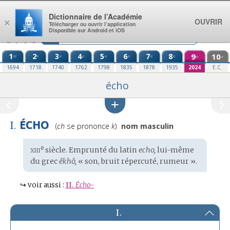
Aller au contenu
Dictionnaire de l’Académie
OUVRIR
×
Télécharger ou ouvrir l’application
Disponible sur Android et iOS
1
2
3
4
5
6
7
8
9
10
re
e
e
e
e
e
e
e
e
e
1694
1718
1740
1762
1798
1835
1878
1935
2024
E.C.
écho
ÉCHO
I.
Prononciation
(
ch
se prononce
k
)
nom masculin
:
xiii
e
Étymologie
siècle. Emprunté du
latin
echo,
lui-même
:
du
grec
êkhô,
« son, bruit répercuté, rumeur ».
↪
voir aussi :
II.
Écho-
I.