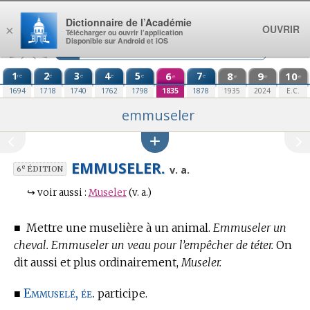
Aller au contenu
Dictionnaire de l’Académie
OUVRIR
×
Télécharger ou ouvrir l’application
Disponible sur Android et iOS
1
2
3
4
5
6
7
8
9
10
re
e
e
e
e
e
e
e
e
e
1694
1718
1740
1762
1798
1835
1878
1935
2024
E.C.
emmuseler
EMMUSELER.
e
v. a.
6
ÉDITION
↪
voir aussi :
Museler
(v. a.)
■
Mettre une muselière à un animal.
Emmuseler un
cheval. Emmuseler un veau pour l’empêcher de téter.
On
dit aussi et plus ordinairement,
Museler.
Emmuselé, ée.
■
participe.