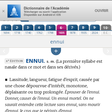
Aller au contenu
Dictionnaire de l’Académie
OUVRIR
×
Télécharger ou ouvrir l’application
Disponible sur Android et iOS
1
2
3
4
5
6
7
8
9
10
re
e
e
e
e
e
e
e
e
e
1694
1718
1740
1762
1798
1835
1878
1935
2024
E.C.
ennui
ENNUI.
(La première syllabe est
e
s. m.
6
ÉDITION
nasale dans ce mot et dans ses dérivés.)
■
Lassitude, langueur, fatigue d’esprit, causée par
une chose dépourvue d’intérêt, monotone,
déplaisante ou trop prolongée.
Éprouver de l’ennui.
Donner, causer de l’ennui. Un ennui mortel. On ne
saurait entendre cette lecture sans ennui, sans mourir
d’ennui. Je crus que je périrais d’ennui.