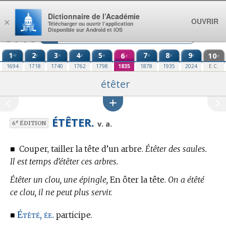
Aller au contenu
Dictionnaire de l’Académie
OUVRIR
×
Télécharger ou ouvrir l’application
Disponible sur Android et iOS
1
2
3
4
5
6
7
8
9
10
re
e
e
e
e
e
e
e
e
e
1694
1718
1740
1762
1798
1835
1878
1935
2024
E.C.
étêter
ÉTÊTER.
e
v. a.
6
ÉDITION
■
Couper, tailler la tête d’un arbre.
Étêter des saules.
Il est temps d’étêter ces arbres.
Étêter un clou, une épingle,
En ôter la tête.
On a étêté
ce clou, il ne peut plus servir.
Étêté, ée.
■
participe.