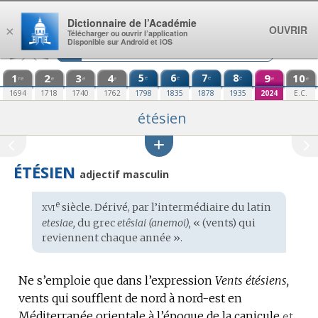
Aller au contenu
Dictionnaire de l’Académie
OUVRIR
×
Télécharger ou ouvrir l’application
Disponible sur Android et iOS
1
2
3
4
5
6
7
8
9
10
e
e
e
e
re
e
e
e
e
e
1694
1718
1740
1762
1798
1835
1878
1935
2024
E.C.
étésien
ÉTÉSIEN
adjectif masculin
xvi
e
Étymologie
siècle. Dérivé, par l’intermédiaire du
latin
:
etesiae,
du
grec
etêsiai (anemoi),
« (vents) qui
reviennent chaque année ».
Ne s’emploie que dans l’expression
Vents étésiens,
vents qui soufflent de nord à nord-est en
Méditerranée orientale à l’époque de la canicule
et,