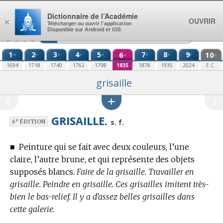
Aller au contenu
Dictionnaire de l’Académie
OUVRIR
×
Télécharger ou ouvrir l’application
Disponible sur Android et iOS
1
2
3
4
5
6
7
8
9
10
re
e
e
e
e
e
e
e
e
e
1694
1718
1740
1762
1798
1835
1878
1935
2024
E.C.
grisaille
GRISAILLE.
e
s. f.
6
ÉDITION
■
Peinture qui se fait avec deux couleurs, l’une
claire, l’autre brune, et qui représente des objets
supposés blancs.
Faire de la grisaille. Travailler en
grisaille. Peindre en grisaille. Ces grisailles imitent très-
bien le bas-relief. Il y a d’assez belles grisailles dans
cette galerie.