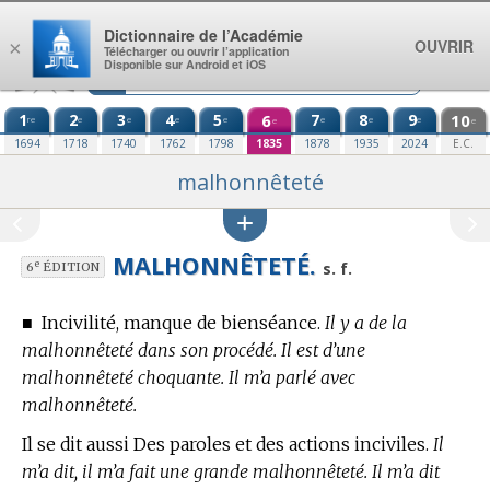
Aller au contenu
Dictionnaire de l’Académie
OUVRIR
×
Télécharger ou ouvrir l’application
Disponible sur Android et iOS
1
2
3
4
5
6
7
8
9
10
re
e
e
e
e
e
e
e
e
e
1694
1718
1740
1762
1798
1835
1878
1935
2024
E.C.
malhonnêteté
MALHONNÊTETÉ.
e
s. f.
6
ÉDITION
■
Incivilité, manque de bienséance.
Il y a de la
malhonnêteté dans son procédé. Il est d’une
malhonnêteté choquante. Il m’a parlé avec
malhonnêteté.
Il se dit aussi Des paroles et des actions inciviles.
Il
m’a dit, il m’a fait une grande malhonnêteté. Il m’a dit