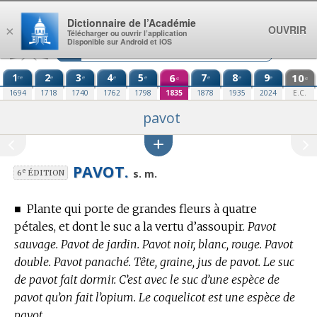
Aller au contenu
Dictionnaire de l’Académie
OUVRIR
×
Télécharger ou ouvrir l’application
Disponible sur Android et iOS
1
2
3
4
5
6
7
8
9
10
re
e
e
e
e
e
e
e
e
e
1694
1718
1740
1762
1798
1835
1878
1935
2024
E.C.
pavot
PAVOT.
e
s. m.
6
ÉDITION
■
Plante qui porte de grandes fleurs à quatre
pétales, et dont le suc a la vertu d’assoupir.
Pavot
sauvage. Pavot de jardin. Pavot noir, blanc, rouge. Pavot
double. Pavot panaché. Tête, graine, jus de pavot. Le suc
de pavot fait dormir. C’est avec le suc d’une espèce de
pavot qu’on fait l’opium. Le coquelicot est une espèce de
pavot.