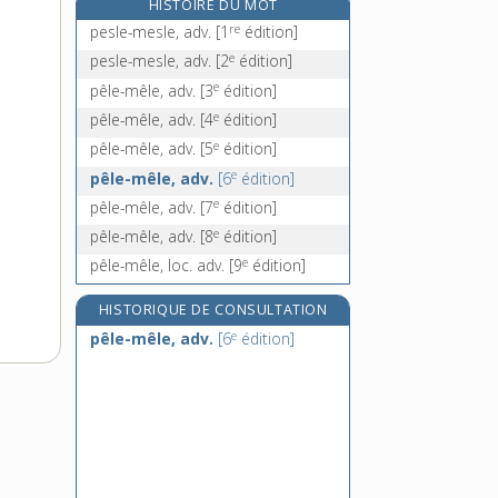
HISTOIRE DU MOT
peleur, -euse, n.
re
pesle-mesle, adv.
[1
édition]
péliade, n. f.
e
pesle-mesle, adv.
[2
édition]
pélican, n. m.
e
pêle-mêle, adv.
[3
édition]
pelisse, n. f.
e
pêle-mêle, adv.
[4
édition]
e
pêle-mêle, adv.
[5
édition]
e
pêle-mêle, adv.
[6
édition]
e
pêle-mêle, adv.
[7
édition]
e
pêle-mêle, adv.
[8
édition]
e
pêle-mêle, loc. adv.
[9
édition]
HISTORIQUE DE CONSULTATION
e
pêle-mêle, adv.
[6
édition]