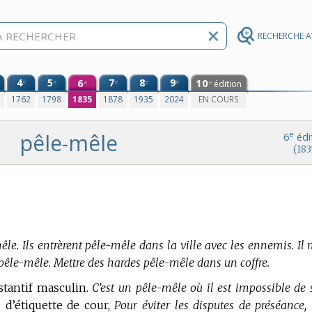
RECHERCHE 
4
5
6
7
8
9
10
e
e
e
e
e
édition
e
e
0
1762
1798
1835
1878
1935
2024
EN COURS
pêle-mêle
e
6
édi
(183
êle. Ils entrèrent pêle-mêle dans la ville avec les ennemis. Il 
 pêle-mêle. Mettre des hardes pêle-mêle dans un coffre.
stantif masculin.
C’est un pêle-mêle où il est impossible de 
 d’étiquette de cour,
Pour éviter les disputes de préséance, 