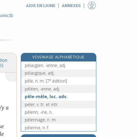
AIDE EN LIGNE
ANNEXES
AVANCÉE
pélagique, adj.
pelagos, n. m.
pelain, n. m.
pélamide, n. f.
pelard, adj. m.
VOISINAGE ALPHABÉTIQUE
pélargonium, n. m.
tion
pélasgien, -ienne, adj.
5)
pélasgique, adj.
e
pêle, n. m.
[7
édition]
péléen, -enne, adj.
pêle-mêle, loc. adv.
peler, v. tr. et intr.
n’y a
pèlerin, -ine, n.
pèlerinage, n. m.
se
pèlerine, n. f.
le
pelette, n. f.