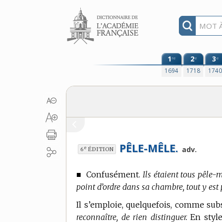
Aller au contenu
1
2
3
re
e
e
1694
1718
174
PÊLE-MÊLE.
e
adv.
6
ÉDITION
■
Confusément.
Ils étaient tous pêle-m
point d’ordre dans sa chambre, tout y est
Il s’emploie, quelquefois, comme sub
reconnaître, de rien distinguer.
En style