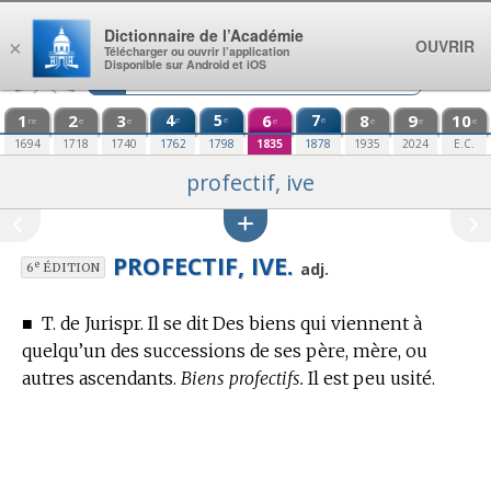
Aller au contenu
Dictionnaire de l’Académie
OUVRIR
×
Télécharger ou ouvrir l’application
Disponible sur Android et iOS
1
2
3
4
5
6
7
8
9
10
e
e
e
re
e
e
e
e
e
e
1694
1718
1740
1762
1798
1835
1878
1935
2024
E.C.
profectif, ive
PROFECTIF, IVE.
e
adj.
6
ÉDITION
■
T. de Jurispr.
Il se dit Des biens qui viennent à
quelqu’un des successions de ses père, mère, ou
autres ascendants.
Biens profectifs.
Il est peu usité.