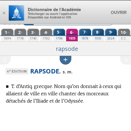
Aller au contenu
Dictionnaire de l’Académie
OUVRIR
×
Télécharger ou ouvrir l’application
Disponible sur Android et iOS
1
2
3
4
5
6
7
8
9
10
e
e
e
e
re
e
e
e
e
e
1694
1718
1740
1762
1798
1835
1878
1935
2024
E.C.
rapsode
RAPSODE.
e
s. m.
6
ÉDITION
■
T. d’Antiq. grecque.
Nom qu’on donnait à ceux qui
allaient de ville en ville chanter des morceaux
détachés de l’Iliade et de l’Odyssée.