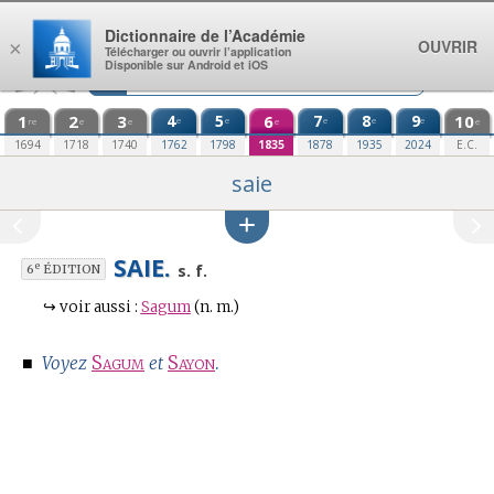
Aller au contenu
Dictionnaire de l’Académie
OUVRIR
×
Télécharger ou ouvrir l’application
Disponible sur Android et iOS
1
2
3
4
5
6
7
8
9
10
e
e
e
e
e
re
e
e
e
e
1694
1718
1740
1762
1798
1835
1878
1935
2024
E.C.
saie
SAIE.
e
s. f.
6
ÉDITION
↪
voir aussi :
Sagum
(n. m.)
■
Sagum
Sayon
.
Voyez
et