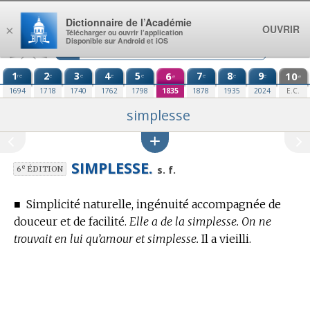
Aller au contenu
Dictionnaire de l’Académie
OUVRIR
×
Télécharger ou ouvrir l’application
Disponible sur Android et iOS
1
2
3
4
5
6
7
8
9
10
re
e
e
e
e
e
e
e
e
e
1694
1718
1740
1762
1798
1835
1878
1935
2024
E.C.
simplesse
SIMPLESSE.
e
s. f.
6
ÉDITION
■
Simplicité naturelle, ingénuité accompagnée de
douceur et de facilité.
Elle a de la simplesse. On ne
trouvait en lui qu’amour et simplesse.
Il a vieilli.