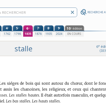
RECHERCHE 
4
5
6
7
8
9
10
e
e
e
e
e
édition
e
e
0
1762
1798
1835
1878
1935
2024
EN COURS
stalle
e
6
édi
(183
, Les siéges de bois qui sont autour du chœur, dont le fon
nt assis les chanoines, les religieux, et ceux qui chanten
sses. Les stalles hautes.
Il était autrefois masculin, et quelq
iel.
Les bas stalles. Les hauts stalles.