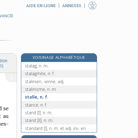
AIDE EN LIGNE
ANNEXES
AVANCÉE
stagnant, -ante, adj.
stagnation, n. f.
stagner, v. intr.
stakhanovisme, n. m.
stakhanoviste, n. et adj.
VOISINAGE ALPHABÉTIQUE
stalactite, n. f.
tion
stalag, n. m.
5)
stalagmite, n. f.
stalinien, -ienne, adj.
stalinisme, n. m.
stalle, n. f.
stance, n. f.
d se
stand [I], n. m.
t au
stand [II], n. m.
ues-
standard [I], n. m. et adj. inv. en
genre