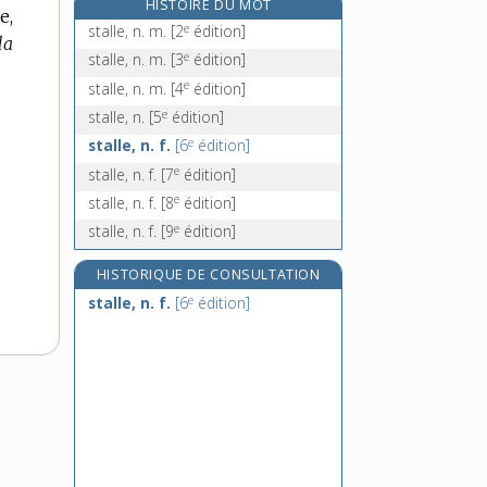
HISTOIRE DU MOT
standard [II], n. m.
e,
e
stalle, n. m.
[2
édition]
standardisation, n. f.
la
e
stalle, n. m.
[3
édition]
standardiser, v. tr.
e
stalle, n. m.
[4
édition]
standardiste, n.
e
stalle, n.
[5
édition]
standing, n. m.
e
stalle, n. f.
[6
édition]
e
stalle, n. f.
[7
édition]
e
stalle, n. f.
[8
édition]
e
stalle, n. f.
[9
édition]
HISTORIQUE DE CONSULTATION
e
stalle, n. f.
[6
édition]