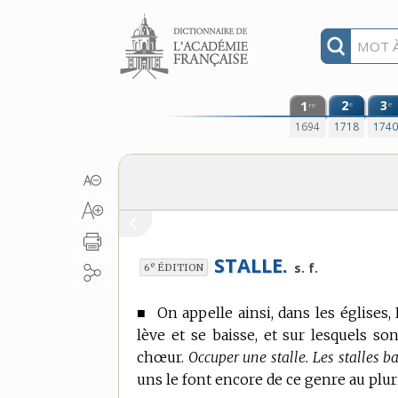
Aller au contenu
1
2
3
e
e
re
1694
1718
174
STALLE.
e
s. f.
6
ÉDITION
■
On appelle ainsi, dans les églises
lève et se baisse, et sur lesquels so
chœur.
Occuper une stalle. Les stalles ba
uns le font encore de ce genre au plur