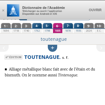
Aller au contenu
Dictionnaire de l’Académie
OUVRIR
×
Télécharger ou ouvrir l’application
Disponible sur Android et iOS
1
2
3
4
5
6
7
8
9
10
e
e
e
e
re
e
e
e
e
e
1694
1718
1740
1762
1798
1835
1878
1935
2024
E.C.
toutenague
TOUTENAGUE.
e
s. f.
6
ÉDITION
■
Alliage métallique blanc fait avec de l’étain et du
bismuth.
On le nomme aussi
Tintenague.