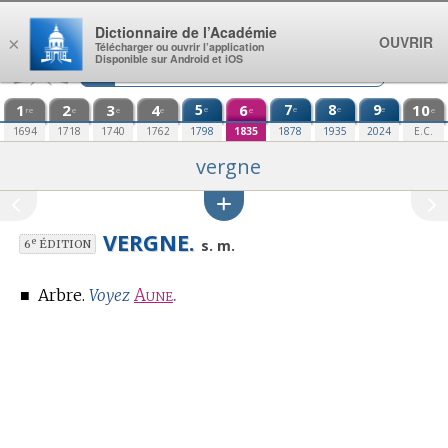
Aller au contenu
Dictionnaire de l’Académie
OUVRIR
×
Télécharger ou ouvrir l’application
Disponible sur Android et iOS
1
2
3
4
5
6
7
8
9
10
e
e
e
e
re
e
e
e
e
e
1694
1718
1740
1762
1798
1835
1878
1935
2024
E.C.
vergne
VERGNE.
e
s. m.
6
ÉDITION
■
Arbre.
Aune
.
Voyez