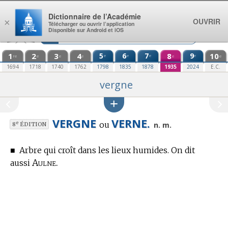
Aller au contenu
Dictionnaire de l’Académie
OUVRIR
×
Télécharger ou ouvrir l’application
Disponible sur Android et iOS
1
2
3
4
5
6
7
8
9
10
e
e
e
e
re
e
e
e
e
e
1694
1718
1740
1762
1798
1835
1878
1935
2024
E.C.
vergne
VERGNE
VERNE.
ou
e
n. m.
8
ÉDITION
■
Arbre qui croît dans les lieux humides. On dit
Aulne.
aussi