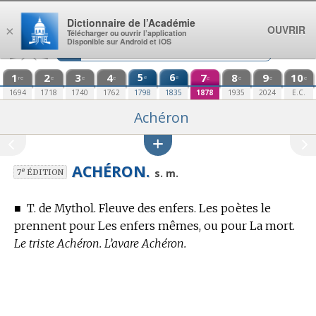
Aller au contenu
Dictionnaire de l’Académie
OUVRIR
×
Télécharger ou ouvrir l’application
Disponible sur Android et iOS
1
2
3
4
5
6
7
8
9
10
e
e
re
e
e
e
e
e
e
e
1694
1718
1740
1762
1798
1835
1878
1935
2024
E.C.
Achéron
ACHÉRON.
e
s. m.
7
ÉDITION
■
T. de Mythol.
Fleuve des enfers. Les poètes le
prennent pour Les enfers mêmes, ou pour La mort.
Le triste Achéron. L’avare Achéron.