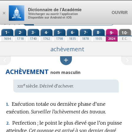
Aller au contenu
Dictionnaire de l’Académie
OUVRIR
×
Télécharger ou ouvrir l’application
Disponible sur Android et iOS
1
2
3
4
5
6
7
8
9
10
re
e
e
e
e
e
e
e
e
e
1694
1718
1740
1762
1798
1835
1878
1935
2024
E.C.
achèvement
ACHÈVEMENT
nom masculin
xiii
e
Étymologie
siècle. Dérivé d’
achever.
:
Exécution totale ou dernière phase d’une
1.
exécution.
Surveiller l’achèvement des travaux.
Perfection ; le point le plus élevé que l’on puisse
2.
atteindre.
Cet ouvrage est arrivé à son dernier degré