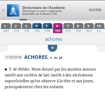
Aller au contenu
Dictionnaire de l’Académie
OUVRIR
×
Télécharger ou ouvrir l’application
Disponible sur Android et iOS
1
2
3
4
5
6
7
8
9
10
e
e
re
e
e
e
e
e
e
e
1694
1718
1740
1762
1798
1835
1878
1935
2024
E.C.
achores
ACHORES.
e
s. m. pl.
6
ÉDITION
■
T. de Médec.
Nom donné par les anciens auteurs
tantôt aux croûtes de lait, tantôt à des ulcérations
superficielles qu’on observe à la tête et aux joues,
principalement chez les enfants.