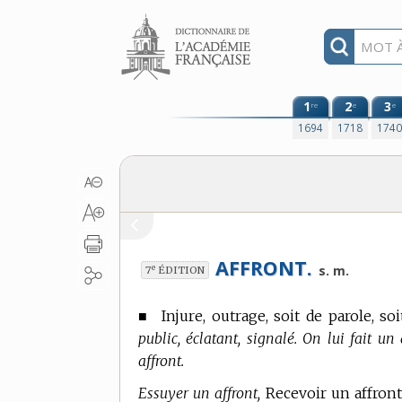
Aller au contenu
1
2
3
re
e
e
1694
1718
174
AFFRONT.
e
s. m.
7
ÉDITION
■
Injure, outrage, soit de parole, soit
public, éclatant, signalé. On lui fait un
affront.
Essuyer un affront,
Recevoir un affront