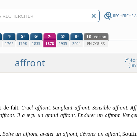
RECHERCHE 
4
5
6
7
8
9
10
e
e
e
e
e
édition
e
e
0
1762
1798
1835
1878
1935
2024
EN COURS
affront
e
7
édi
(187
 de fait.
Cruel affront. Sanglant affront. Sensible affront. Af
 affront. Il a reçu un grand affront. Endurer un affront. Venge
.
Boire un affront, avaler un affront, dévorer un affront,
Souffr