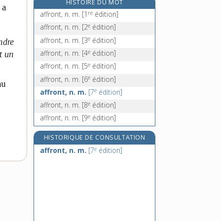
HISTOIRE DU MOT
 a
affublement, n. m.
re
affront, n. m.
[1
édition]
affubler, v. tr.
e
affront, n. m.
[2
édition]
affusion, n. f.
e
affront, n. m.
[3
édition]
ndre
affût, n. m.
e
affront, n. m.
[4
édition]
t un
e
affront, n. m.
[5
édition]
e
affront, n. m.
[6
édition]
au
e
affront, n. m.
[7
édition]
e
affront, n. m.
[8
édition]
e
affront, n. m.
[9
édition]
HISTORIQUE DE CONSULTATION
e
affront, n. m.
[7
édition]