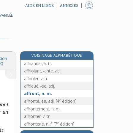
AIDE EN LIGNE
ANNEXES
AVANCÉE
affres, n. f. pl.
affrètement, n. m.
affréter, v. tr.
affréteur, n. m.
affreusement, adv.
VOISINAGE ALPHABÉTIQUE
affreux, -euse, adj.
tion
affriander, v. tr.
8)
affriolant, -ante, adj.
affrioler, v. tr.
affriqué, -ée, adj.
affront, n. m.
e
affronté, ée, adj.
[4
édition]
front
affrontement, n. m.
r un
affronter, v. tr.
e
affronterie, n. f.
[7
édition]
ir
affronteur, -euse, n.