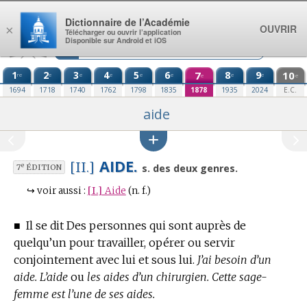
Aller au contenu
Dictionnaire de l’Académie
OUVRIR
×
Télécharger ou ouvrir l’application
Disponible sur Android et iOS
1
2
3
4
5
6
7
8
9
10
re
e
e
e
e
e
e
e
e
e
1694
1718
1740
1762
1798
1835
1878
1935
2024
E.C.
aide
AIDE.
[II.]
e
s. des deux genres.
7
ÉDITION
↪
voir aussi :
[I.]
Aide
(n. f.)
■
Il se dit Des personnes qui sont auprès de
quelqu’un pour travailler, opérer ou servir
conjointement avec lui et sous lui.
J’ai besoin d’un
aide. L’aide
ou
les aides d’un chirurgien. Cette sage-
femme est l’une de ses aides.