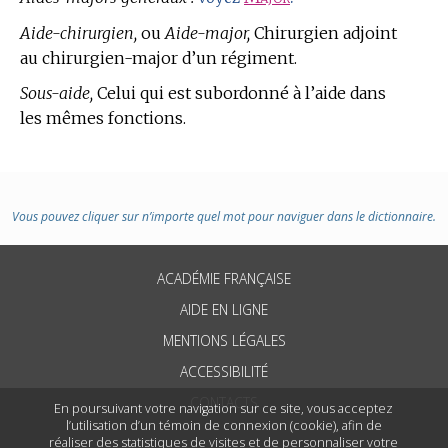
Aide-chirurgien,
ou
Aide-major,
Chirurgien adjoint
au chirurgien-major d’un régiment.
Sous-aide,
Celui qui est subordonné à l’aide dans
les mêmes fonctions.
Vous pouvez cliquer sur n’importe quel mot pour naviguer dans le dictionnaire.
ACADÉMIE FRANÇAISE
AIDE EN LIGNE
MENTIONS LÉGALES
ACCESSIBILITÉ
CONTACTS
En poursuivant votre navigation sur ce site, vous acceptez
l’utilisation d’un témoin de connexion (cookie), afin de
réaliser des statistiques de visites et de personnaliser votre